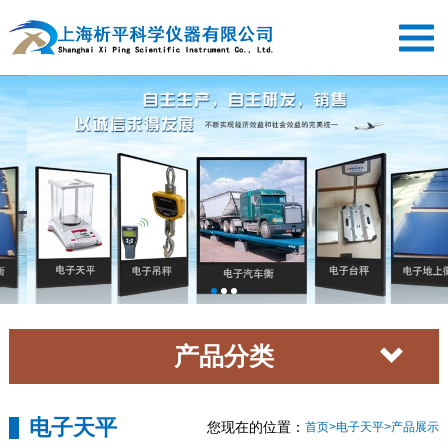
网站首页
关于我们
经营理念
产品展示
新闻中心
成功案例
产品分类
在线留言
联系我们
电子天平
您现在的位置：
首页
>
电子天平
>
产品展示