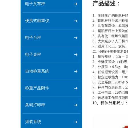
产品描述：
电子叉车秤
1、赞维生产的钢瓶秤
便携式轴重仪
2、钢瓶秤秤台采用框
3、具有耐腐蚀、易清
4、钢瓶秤秤台上安装
5、具有使二组氯气钢
电子台秤
6、大大减少了人工操
7、适用于化工、农药
二、钢瓶秤主要技术参
电子桌秤
1、量程规格 ：0.5t ～ 3
2、准确度等级 ：(Ⅲ)级
3、分度值 ：0.5kg、1k
自动称重系统
4、低值报警设置：用
5、额定过载能力：130%
6、安全系数：200%F·S
7、秤体与仪表距离：≥3
称重产品附件
8、工作电源：220V/50
9、传感器工作温度范围：
10、秤体外形尺寸：0.
条码打印秤
灌装系统