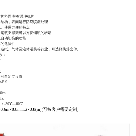
结构坚固,带有缓冲机构
架结构，表面进行防腐喷塑处理
洗、使用方便的特点
的钢瓶支撑架可以方便钢瓶的转动
瓶自动切换的功能
作的危险性
、造纸、气体及液体灌装等行业，可选择防爆套件。
数：
t
g
户可自定义设置
F·S
0m
HZ
-30℃—80℃
6m×0.8m,1.2×0.8(m)(可按客户需要定制)