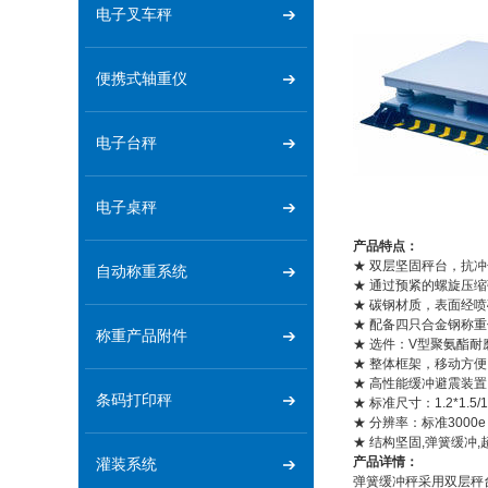
电子叉车秤
便携式轴重仪
电子台秤
电子桌秤
产品特点：
★ 双层坚固秤台，抗
自动称重系统
★ 通过预紧的螺旋压
★ 碳钢材质，表面经
★ 配备四只合金钢称
称重产品附件
★ 选件：V型聚氨酯
★ 整体框架，移动方便
★ 高性能缓冲避震装置
条码打印秤
★ 标准尺寸：1.2*1.5/1.5
★ 分辨率：标准3000
★ 结构坚固,弹簧缓冲
产品详情：
灌装系统
弹簧缓冲秤采用双层秤