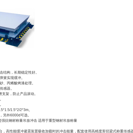
冲击结构，长期稳定性好。
缩弹簧实现缓冲。
喷砂、丙烯酸烤漆处理。
重传感器。
耐磨支架，防止产品滚动。
。
。
*1.5/1.5*2/2*3m。
e，另外6000d可选。
,超强抗钢材称量吊放冲击 适用于重型钢材吊放称量
台，高性能缓冲避震装置吸收加载时的冲击能量，配套使用高精度剪切梁式称重传感