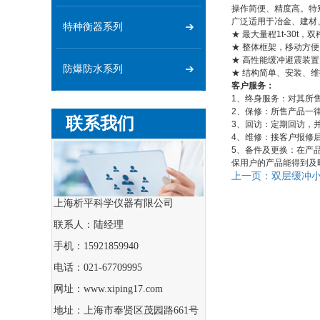
操作简便、精度高。特
广泛适用于冶金、建材
特种衡器系列
★ 最大量程1t-30t，
★ 整体框架，移动方便
★ 高性能缓冲避震装置
防爆防水系列
★ 结构简单、安装、
客户服务：
1、终身服务：对其所
2、保修：所售产品一律
联系我们
3、回访：定期回访，
4、维修：接客户报修
5、备件及更换：在产
保用户的产品能得到及
上一页：
双层缓冲
上海析平科学仪器有限公司
联系人：陆经理
手机：15921859940
电话：021-67709995
网址：www.xiping17.com
地址：上海市奉贤区茂园路661号