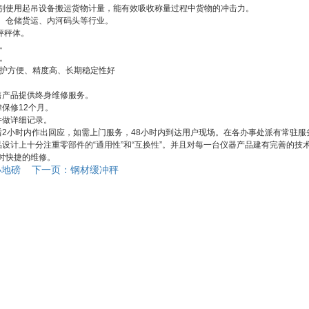
别使用起吊设备搬运货物计量，能有效吸收称量过程中货物的冲击力。
、仓储货运、内河码头等行业。
双秤秤体。
。
。
维护方便、精度高、长期稳定性好
售产品提供终身维修服务。
保修12个月。
并做详细记录。
后2小时内作出回应，如需上门服务，48小时内到达用户现场。在各办事处派有常驻
品设计上十分注重零部件的“通用性”和“互换性”。并且对每一台仪器产品建有完善的
时快捷的维修。
小地磅
下一页：
钢材缓冲秤