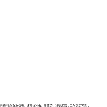
器和智能化称重仪表。该秤抗冲击、耐疲劳、准确度高，工作稳定可靠，